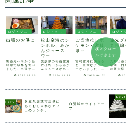
ロジ・ソリューションの出張日記
ロジ・ソリューションの出張日記
ロジ・ソリューションの出張日記
ロジ・ソリューションの出張日記
出張のお供に
松山空港のシ
ご当地推しポ
旅先グル
ンボル、みか
ケモン～宮崎
九州編～
横スクロー
んジュースタ
県～
ルできます
ワー
出張先へ向かう新
愛媛県の松山空港
宮崎空港に訪れる
九州出張の
幹線で駅弁を食べ
には蛇口からみか
と、巨大なナッシ
福岡・門司
ました。出張や旅
んジュースが出る
ーがいました。宮
の甚六様（
行の道中でいただ
という夢のような
崎県の県の木には
北九州市門
2025.02.05
2024.11.27
2025.04.02
2025
く駅弁は特別感が
蛇口があります。
ヤシ科の「フェニ
海岸1丁目5
あってとても好き
先日愛媛へ調査業
ックス」が制定さ
で昼食をい
です。駅には様々
務へ行った際に、
れていることか
ました。女
な種類の駅弁が売
初めてお目にかか
ら、ナッシーがご
の手作り大
られていますが、
りました。これは
当地推しポケモン
が絶品で、
どれも冷めてもお
オブジェですが、
「宮崎だいすきポ
ン焼うどん
いしく食べられる
実際に蛇口をひね
ケモン」に任命さ
出してくれ
兵庫県赤穂市坂越に
ように工夫がされ
ってみかんジュー
れているそうで
「門司港に
白鷺城のライトアッ
あるおしゃれなカフ
ているそうで、お
スを飲めるお店も
す！
には寄って
プ
ェのランチ。
米の品種にこだわ
ありました。実は
い！」との
ったり、味付け
全国には他にも
す。是非皆様
を...
様...